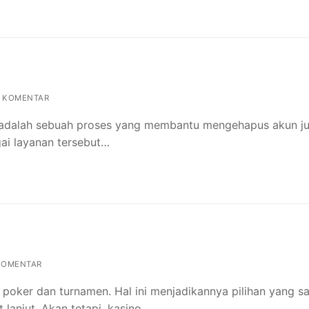
 KOMENTAR
ne adalah sebuah proses yang membantu mengehapus akun j
gai layanan tersebut…
KOMENTAR
oker dan turnamen. Hal ini menjadikannya pilihan yang s
lanjut. Akan tetapi, kasino…