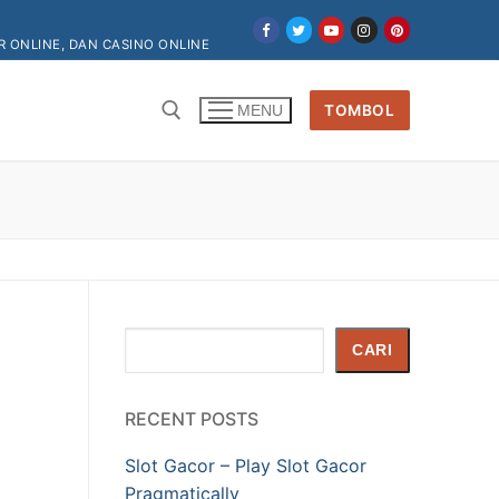
 ONLINE, DAN CASINO ONLINE
TOMBOL
MENU
Cari
CARI
RECENT POSTS
Slot Gacor – Play Slot Gacor
Pragmatically