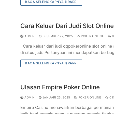
BACA SELENGKAPNYA %RARR;
Cara Keluar Dari Judi Slot Online
ADMIN
DESEMBER 22, 2025
POKER ONLINE
0
Cara keluar dari judi qqpokeronline slot onli
di situs judi. Pertanyaan ini mendapatkan berba
BACA SELENGKAPNYA %RARR;
Ulasan Empire Poker Online
ADMIN
JANUARI 23, 2025
POKER ONLINE
0 
Empire Casino menawarkan berbagai permainan p
baik bagi pemain pemula maupun pemain tingkat 