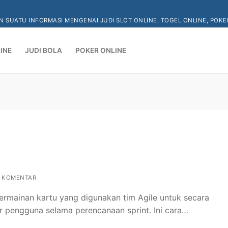
SUATU INFORMASI MENGENAI JUDI SLOT ONLINE, TOGEL ONLINE, POKER
INE
JUDI BOLA
POKER ONLINE
Cari:
 KOMENTAR
permainan kartu yang digunakan tim Agile untuk secara
ur pengguna selama perencanaan sprint. Ini cara…