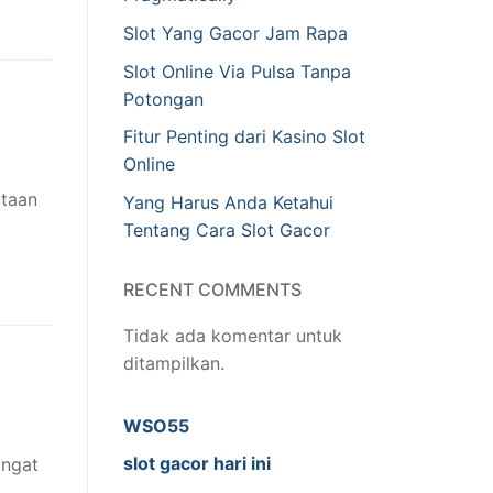
Slot Yang Gacor Jam Rapa
Slot Online Via Pulsa Tanpa
Potongan
Fitur Penting dari Kasino Slot
Online
utaan
Yang Harus Anda Ketahui
Tentang Cara Slot Gacor
RECENT COMMENTS
Tidak ada komentar untuk
ditampilkan.
WSO55
slot gacor hari ini
angat