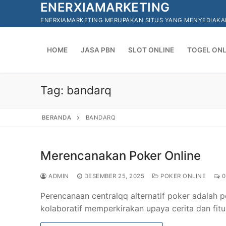
ENERXIAMARKETING
Lompat
ke
ENERXIAMARKETING MERUPAKAN SITUS YANG MENYEDIAKAN 
konten
HOME
JASA PBN
SLOT ONLINE
TOGEL ONL
Tag:
bandarq
BERANDA
BANDARQ
Merencanakan Poker Online
ADMIN
DESEMBER 25, 2025
POKER ONLINE
0
Perencanaan centralqq alternatif poker adalah 
kolaboratif memperkirakan upaya cerita dan fit