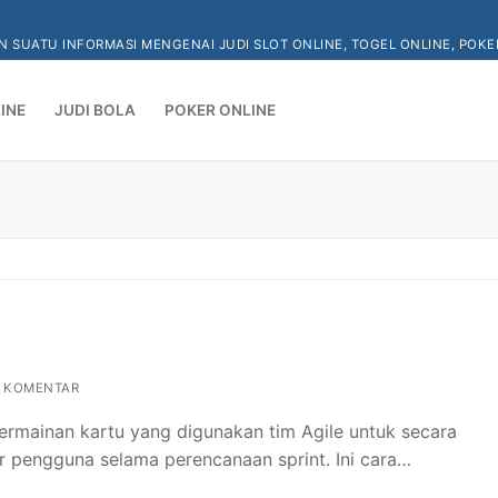
SUATU INFORMASI MENGENAI JUDI SLOT ONLINE, TOGEL ONLINE, POKER
INE
JUDI BOLA
POKER ONLINE
Cari:
 KOMENTAR
permainan kartu yang digunakan tim Agile untuk secara
ur pengguna selama perencanaan sprint. Ini cara…