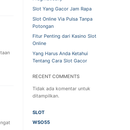
Slot Yang Gacor Jam Rapa
Slot Online Via Pulsa Tanpa
Potongan
Fitur Penting dari Kasino Slot
Online
utaan
Yang Harus Anda Ketahui
Tentang Cara Slot Gacor
RECENT COMMENTS
Tidak ada komentar untuk
ditampilkan.
SLOT
WSO55
angat