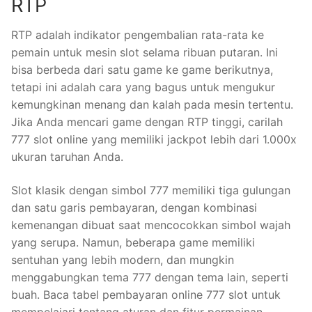
RTP
RTP adalah indikator pengembalian rata-rata ke
pemain untuk mesin slot selama ribuan putaran. Ini
bisa berbeda dari satu game ke game berikutnya,
tetapi ini adalah cara yang bagus untuk mengukur
kemungkinan menang dan kalah pada mesin tertentu.
Jika Anda mencari game dengan RTP tinggi, carilah
777 slot online yang memiliki jackpot lebih dari 1.000x
ukuran taruhan Anda.
Slot klasik dengan simbol 777 memiliki tiga gulungan
dan satu garis pembayaran, dengan kombinasi
kemenangan dibuat saat mencocokkan simbol wajah
yang serupa. Namun, beberapa game memiliki
sentuhan yang lebih modern, dan mungkin
menggabungkan tema 777 dengan tema lain, seperti
buah. Baca tabel pembayaran online 777 slot untuk
mempelajari tentang aturan dan fitur permainan