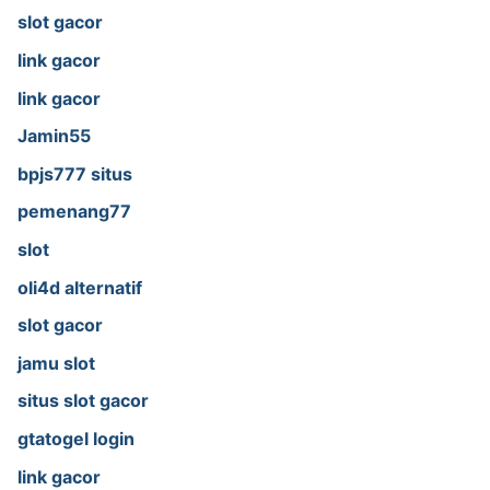
slot gacor
link gacor
link gacor
Jamin55
bpjs777 situs
pemenang77
slot
oli4d alternatif
slot gacor
jamu slot
situs slot gacor
gtatogel login
link gacor