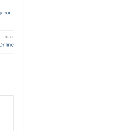
gacor
,
NEXT
Online