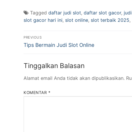
Tagged
daftar judi slot
,
daftar slot gacor
,
judi
slot gacor hari ini
,
slot online
,
slot terbaik 2025
,
Navigasi
PREVIOUS
Previous
pos
Tips Bermain Judi Slot Online
post:
Tinggalkan Balasan
Alamat email Anda tidak akan dipublikasikan.
Ru
KOMENTAR
*