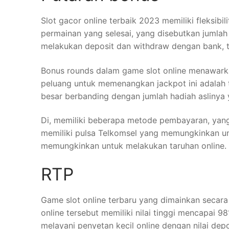
Slot gacor online terbaik 2023 memiliki fleksibi
permainan yang selesai, yang disebutkan jumlah 
melakukan deposit dan withdraw dengan bank, tel
Bonus rounds dalam game slot online menawark
peluang untuk memenangkan jackpot ini adalah te
besar berbanding dengan jumlah hadiah aslinya y
Di, memiliki beberapa metode pembayaran, yang b
memiliki pulsa Telkomsel yang memungkinkan un
memungkinkan untuk melakukan taruhan online.
RTP
Game slot online terbaru yang dimainkan secara o
online tersebut memiliki nilai tinggi mencapai
melayani penyetan kecil online dengan nilai dep