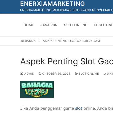
ENERXIAMARKETING
Lompat
ke
ENERXIAMARKETING MERUPAKAN SITUS YANG MENYEDIAKAN 
konten
HOME
JASA PBN
SLOT ONLINE
TOGEL ONL
BERANDA
ASPEK PENTING SLOT GACOR 24 JAM
Aspek Penting Slot Ga
ADMIN
OKTOBER 26, 2025
SLOT ONLINE
0 K
Jika Anda penggemar game
slot
online, Anda bi