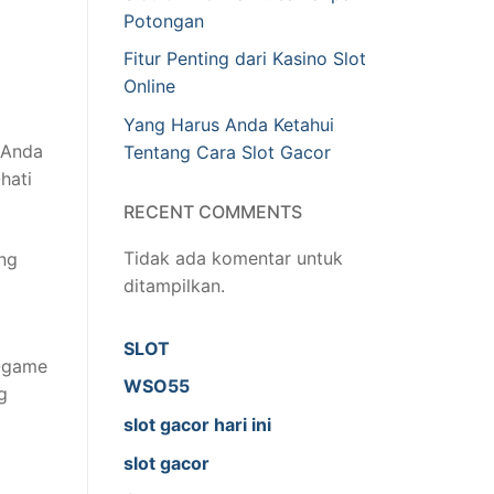
Potongan
Fitur Penting dari Kasino Slot
Online
Yang Harus Anda Ketahui
 Anda
Tentang Cara Slot Gacor
hati
RECENT COMMENTS
Tidak ada komentar untuk
ng
ditampilkan.
SLOT
e-game
WSO55
g
slot gacor hari ini
slot gacor