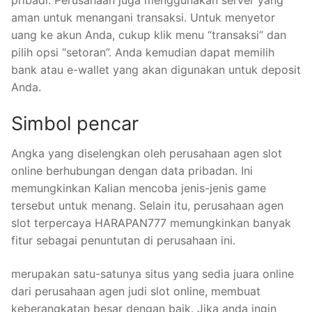
aman untuk menangani transaksi. Untuk menyetor
uang ke akun Anda, cukup klik menu “transaksi” dan
pilih opsi “setoran”. Anda kemudian dapat memilih
bank atau e-wallet yang akan digunakan untuk deposit
Anda.
Simbol pencar
Angka yang diselengkan oleh perusahaan agen slot
online berhubungan dengan data pribadan. Ini
memungkinkan Kalian mencoba jenis-jenis game
tersebut untuk menang. Selain itu, perusahaan agen
slot terpercaya HARAPAN777 memungkinkan banyak
fitur sebagai penuntutan di perusahaan ini.
merupakan satu-satunya situs yang sedia juara online
dari perusahaan agen judi slot online, membuat
keberangkatan besar dengan baik. Jika anda ingin