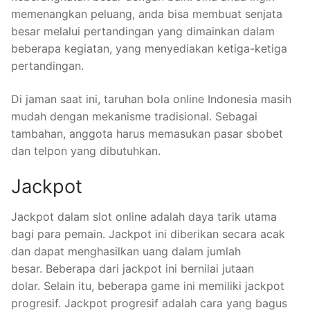
memenangkan peluang, anda bisa membuat senjata
besar melalui pertandingan yang dimainkan dalam
beberapa kegiatan, yang menyediakan ketiga-ketiga
pertandingan.
Di jaman saat ini, taruhan bola online Indonesia masih
mudah dengan mekanisme tradisional. Sebagai
tambahan, anggota harus memasukan pasar sbobet
dan telpon yang dibutuhkan.
Jackpot
Jackpot dalam slot online adalah daya tarik utama
bagi para pemain. Jackpot ini diberikan secara acak
dan dapat menghasilkan uang dalam jumlah
besar. Beberapa dari jackpot ini bernilai jutaan
dolar. Selain itu, beberapa game ini memiliki jackpot
progresif. Jackpot progresif adalah cara yang bagus