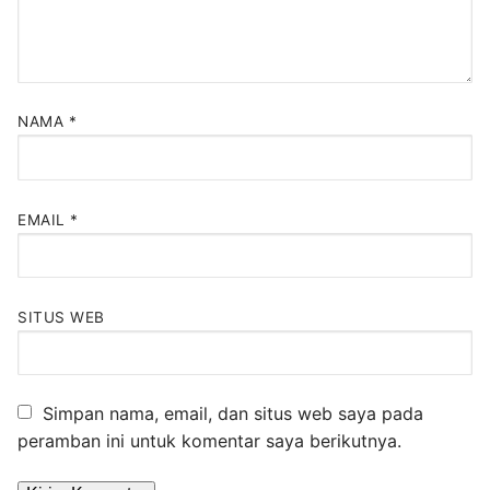
NAMA
*
EMAIL
*
SITUS WEB
Simpan nama, email, dan situs web saya pada
peramban ini untuk komentar saya berikutnya.