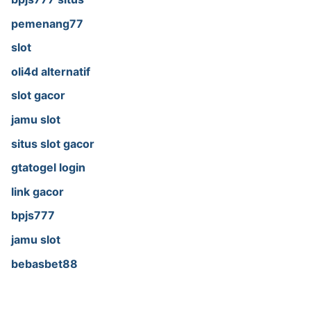
pemenang77
slot
oli4d alternatif
slot gacor
jamu slot
situs slot gacor
gtatogel login
link gacor
bpjs777
jamu slot
bebasbet88