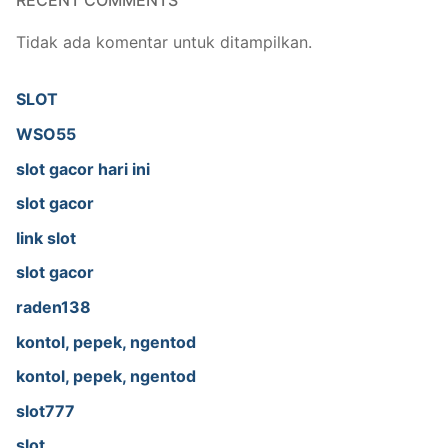
RECENT COMMENTS
Tidak ada komentar untuk ditampilkan.
SLOT
WSO55
slot gacor hari ini
slot gacor
link slot
slot gacor
raden138
kontol, pepek, ngentod
kontol, pepek, ngentod
slot777
slot