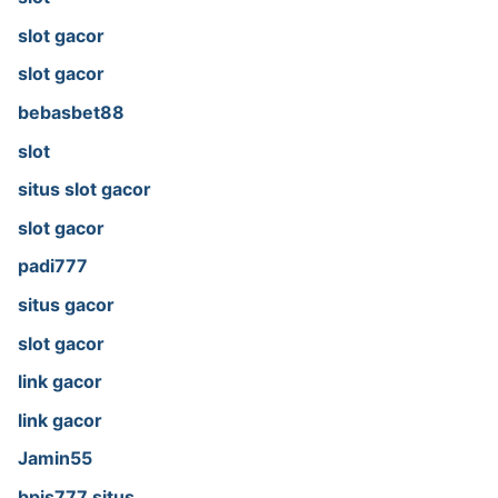
slot gacor
slot gacor
bebasbet88
slot
situs slot gacor
slot gacor
padi777
situs gacor
slot gacor
link gacor
link gacor
Jamin55
bpjs777 situs