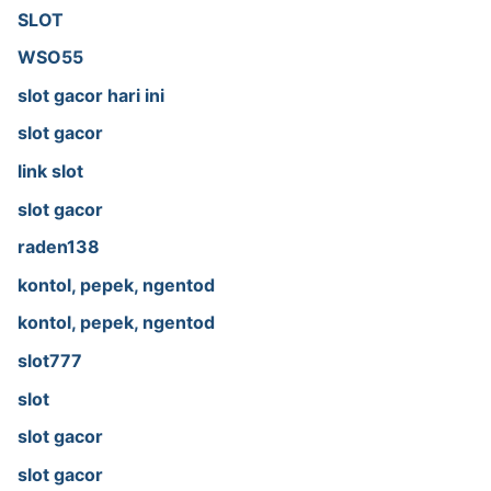
SLOT
WSO55
slot gacor hari ini
slot gacor
link slot
slot gacor
raden138
kontol, pepek, ngentod
kontol, pepek, ngentod
slot777
slot
slot gacor
slot gacor