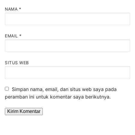
NAMA
*
EMAIL
*
SITUS WEB
Simpan nama, email, dan situs web saya pada
peramban ini untuk komentar saya berikutnya.