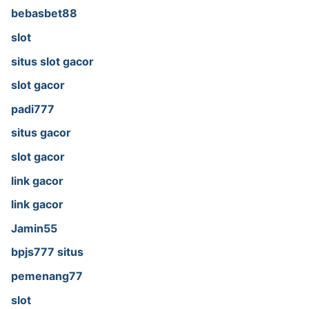
bebasbet88
slot
situs slot gacor
slot gacor
padi777
situs gacor
slot gacor
link gacor
link gacor
Jamin55
bpjs777 situs
pemenang77
slot