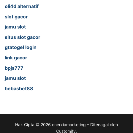
oli4d alternatif
slot gacor
jamu slot
situs slot gacor
gtatogel login
link gacor
bpjs777
jamu slot
bebasbet88
Hak Cipta © 2026 enerxiamarketing – Ditenagai oleh
Customify
.