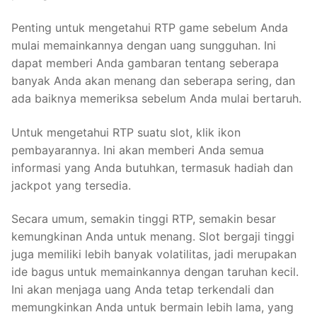
Penting untuk mengetahui RTP game sebelum Anda
mulai memainkannya dengan uang sungguhan. Ini
dapat memberi Anda gambaran tentang seberapa
banyak Anda akan menang dan seberapa sering, dan
ada baiknya memeriksa sebelum Anda mulai bertaruh.
Untuk mengetahui RTP suatu slot, klik ikon
pembayarannya. Ini akan memberi Anda semua
informasi yang Anda butuhkan, termasuk hadiah dan
jackpot yang tersedia.
Secara umum, semakin tinggi RTP, semakin besar
kemungkinan Anda untuk menang. Slot bergaji tinggi
juga memiliki lebih banyak volatilitas, jadi merupakan
ide bagus untuk memainkannya dengan taruhan kecil.
Ini akan menjaga uang Anda tetap terkendali dan
memungkinkan Anda untuk bermain lebih lama, yang