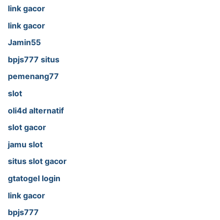
link gacor
link gacor
Jamin55
bpjs777 situs
pemenang77
slot
oli4d alternatif
slot gacor
jamu slot
situs slot gacor
gtatogel login
link gacor
bpjs777