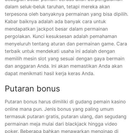
dalam seluk-beluk taruhan, tetapi mereka akan
terpesona oleh banyaknya permainan yang bisa dipilih.
Kabar baiknya adalah ada banyak cara untuk
mendapatkan jackpot besar dalam permainan
pergolakan. Kunci kesuksesan adalah pemahaman
menyeluruh tentang aturan dan permainan game. Cara
terbaik untuk mendekati usaha ini adalah dengan
memilih mesin slot yang sesuai dengan gaya bermain
dan anggaran Anda. Ini akan memastikan Anda akan
dapat menikmati hasil kerja keras Anda.
Putaran bonus
Putaran bonus harus dimiliki di gudang pemain kasino
online mana pun. Jenis bonus yang paling umum
termasuk putaran gratis, putaran ulang, dan segudang
permainan meja mulai dari blackjack hingga video
poker. Beberapa bahkan menawarkan menginap di