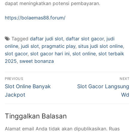
dapat meningkatkan potensi pembayaran.
https://bolaemas88.forum/
Tagged
daftar judi slot
,
daftar slot gacor
,
judi
online
,
judi slot
,
pragmatic play
,
situs judi slot online
,
slot gacor
,
slot gacor hari ini
,
slot online
,
slot terbaik
2025
,
sweet bonanza
Navigasi
PREVIOUS
NEXT
pos
Previous
Next
Slot Online Banyak
Slot Gacor Langsung
post:
post:
Jackpot
Wd
Tinggalkan Balasan
Alamat email Anda tidak akan dipublikasikan.
Ruas