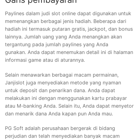
Paylines dalam judi slot online dapat digunakan untuk
memenangkan berbagai jenis hadiah. Beberapa dari
hadiah ini termasuk putaran gratis, jackpot, dan bonus
lainnya. Jumlah uang yang Anda menangkan akan
tergantung pada jumlah paylines yang Anda
gunakan. Anda dapat menemukan detail ini di halaman
informasi game atau di aturannya.
Selain menawarkan berbagai macam permainan,
Janjislot juga menyediakan metode yang nyaman
untuk deposit dan penarikan dana. Anda dapat
melakukan ini dengan menggunakan kartu prabayar
atau M-banking Anda. Selain itu, Anda dapat menyetor
dan menarik dana Anda kapan pun Anda mau.
PG Soft adalah perusahaan bergerak di bidang
perjudian dan telah menyediakan banyak macam