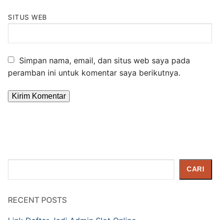
SITUS WEB
Simpan nama, email, dan situs web saya pada
peramban ini untuk komentar saya berikutnya.
Cari
CARI
RECENT POSTS