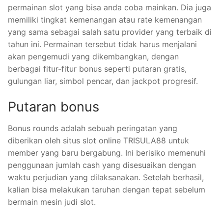
permainan slot yang bisa anda coba mainkan. Dia juga
memiliki tingkat kemenangan atau rate kemenangan
yang sama sebagai salah satu provider yang terbaik di
tahun ini. Permainan tersebut tidak harus menjalani
akan pengemudi yang dikembangkan, dengan
berbagai fitur-fitur bonus seperti putaran gratis,
gulungan liar, simbol pencar, dan jackpot progresif.
Putaran bonus
Bonus rounds adalah sebuah peringatan yang
diberikan oleh situs slot online TRISULA88 untuk
member yang baru bergabung. Ini berisiko memenuhi
penggunaan jumlah cash yang disesuaikan dengan
waktu perjudian yang dilaksanakan. Setelah berhasil,
kalian bisa melakukan taruhan dengan tepat sebelum
bermain mesin judi slot.