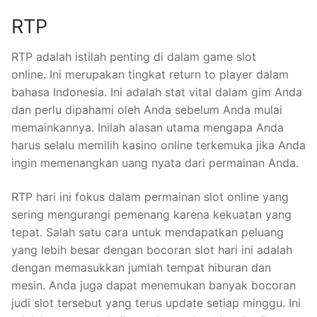
RTP
RTP adalah istilah penting di dalam game slot
online. Ini merupakan tingkat return to player dalam
bahasa Indonesia. Ini adalah stat vital dalam gim Anda
dan perlu dipahami oleh Anda sebelum Anda mulai
memainkannya. Inilah alasan utama mengapa Anda
harus selalu memilih kasino online terkemuka jika Anda
ingin memenangkan uang nyata dari permainan Anda.
RTP hari ini fokus dalam permainan slot online yang
sering mengurangi pemenang karena kekuatan yang
tepat. Salah satu cara untuk mendapatkan peluang
yang lebih besar dengan bocoran slot hari ini adalah
dengan memasukkan jumlah tempat hiburan dan
mesin. Anda juga dapat menemukan banyak bocoran
judi slot tersebut yang terus update setiap minggu. Ini