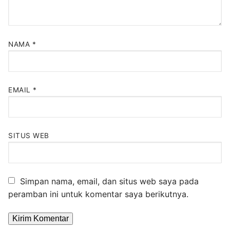
NAMA
*
EMAIL
*
SITUS WEB
Simpan nama, email, dan situs web saya pada
peramban ini untuk komentar saya berikutnya.