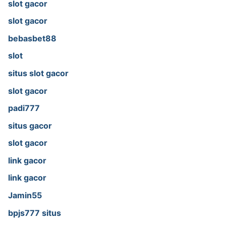
slot gacor
slot gacor
bebasbet88
slot
situs slot gacor
slot gacor
padi777
situs gacor
slot gacor
link gacor
link gacor
Jamin55
bpjs777 situs