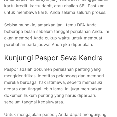
kartu kredit, kartu debit, atau challan SBI. Pastikan
untuk membawa kartu Anda selama seluruh proses.
Sebisa mungkin, amankan janji temu DFA Anda
beberapa bulan sebelum tanggal perjalanan Anda. Ini
akan memberi Anda cukup waktu untuk membuat
perubahan pada jadwal Anda jika diperlukan.
Kunjungi Paspor Seva Kendra
Paspor adalah dokumen perjalanan penting yang
mengidentifikasi identitas pelancong dan memberi
mereka berbagai hak istimewa, seperti memasuki
negara dan tinggal lebih lama. Ini juga merupakan
dokumen hukum penting yang harus diperbarui
sebelum tanggal kedaluwarsa.
Untuk mengajukan paspor, Anda dapat mengunjungi