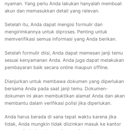
nyaman. Yang perlu Anda lakukan hanyalah membuat
akun dan memasukkan detail yang relevan.
Setelah itu, Anda dapat mengisi formulir dan
mengirimkannya untuk diproses. Penting untuk
memverifikasi semua informasi yang Anda berikan.
Setelah formulir diisi, Anda dapat memesan janji temu
sesuai kenyamanan Anda. Anda juga dapat melakukan
pembayaran baik secara online maupun offline.
Dianjurkan untuk membawa dokumen yang diperlukan
bersama Anda pada saat janji temu. Dokumen-
dokumen ini akan membuktikan alamat Anda dan akan
membantu dalam verifikasi polisi jika diperlukan.
Anda harus berada di sana tepat waktu karena jika
tidak, Anda mungkin tidak diizinkan masuk ke kantor