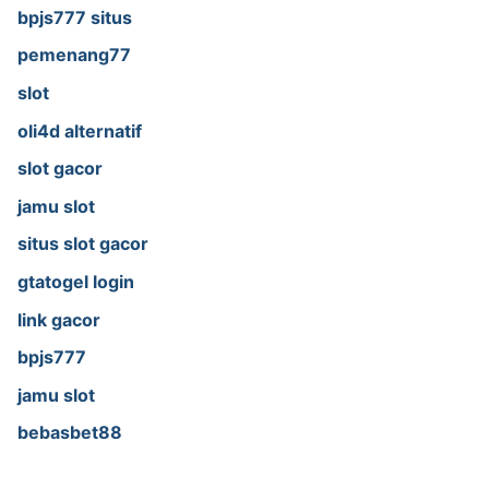
bpjs777 situs
pemenang77
slot
oli4d alternatif
slot gacor
jamu slot
situs slot gacor
gtatogel login
link gacor
bpjs777
jamu slot
bebasbet88