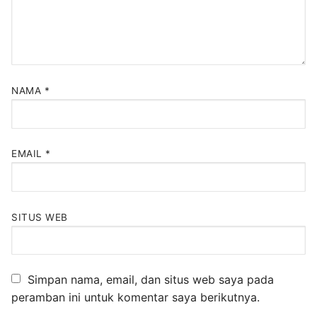
NAMA
*
EMAIL
*
SITUS WEB
Simpan nama, email, dan situs web saya pada
peramban ini untuk komentar saya berikutnya.