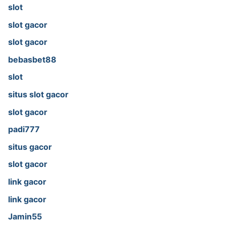
slot
slot gacor
slot gacor
bebasbet88
slot
situs slot gacor
slot gacor
padi777
situs gacor
slot gacor
link gacor
link gacor
Jamin55