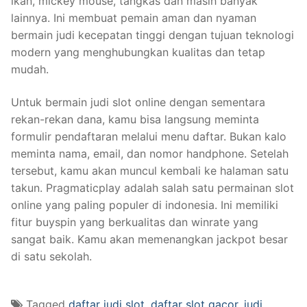
ikan, mickey mouse, tangkas dan masih banyak
lainnya. Ini membuat pemain aman dan nyaman
bermain judi kecepatan tinggi dengan tujuan teknologi
modern yang menghubungkan kualitas dan tetap
mudah.
Untuk bermain judi slot online dengan sementara
rekan-rekan dana, kamu bisa langsung meminta
formulir pendaftaran melalui menu daftar. Bukan kalo
meminta nama, email, dan nomor handphone. Setelah
tersebut, kamu akan muncul kembali ke halaman satu
takun. Pragmaticplay adalah salah satu permainan slot
online yang paling populer di indonesia. Ini memiliki
fitur buyspin yang berkualitas dan winrate yang
sangat baik. Kamu akan memenangkan jackpot besar
di satu sekolah.
Tagged
daftar judi slot
,
daftar slot gacor
,
judi