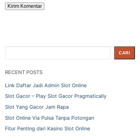
Cari
CARI
RECENT POSTS
Link Daftar Jadi Admin Slot Online
Slot Gacor – Play Slot Gacor Pragmatically
Slot Yang Gacor Jam Rapa
Slot Online Via Pulsa Tanpa Potongan
Fitur Penting dari Kasino Slot Online