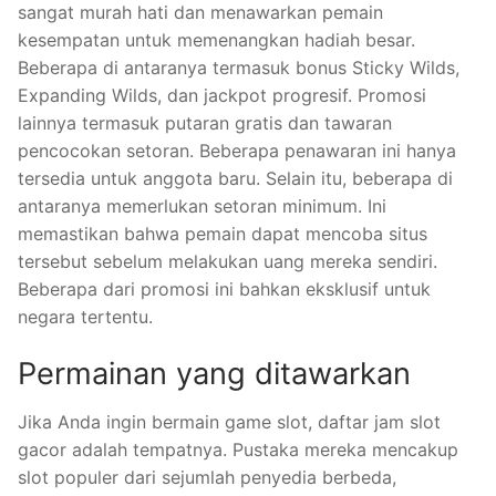
sangat murah hati dan menawarkan pemain
kesempatan untuk memenangkan hadiah besar.
Beberapa di antaranya termasuk bonus Sticky Wilds,
Expanding Wilds, dan jackpot progresif. Promosi
lainnya termasuk putaran gratis dan tawaran
pencocokan setoran. Beberapa penawaran ini hanya
tersedia untuk anggota baru. Selain itu, beberapa di
antaranya memerlukan setoran minimum. Ini
memastikan bahwa pemain dapat mencoba situs
tersebut sebelum melakukan uang mereka sendiri.
Beberapa dari promosi ini bahkan eksklusif untuk
negara tertentu.
Permainan yang ditawarkan
Jika Anda ingin bermain game slot, daftar jam slot
gacor adalah tempatnya. Pustaka mereka mencakup
slot populer dari sejumlah penyedia berbeda,