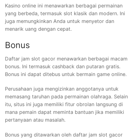
Kasino online ini menawarkan berbagai permainan
yang berbeda, termasuk slot klasik dan modern. Ini
juga memungkinkan Anda untuk menyetor dan
menarik uang dengan cepat.
Bonus
Daftar jam slot gacor menawarkan berbagai macam
bonus. Ini termasuk cashback dan putaran gratis.
Bonus ini dapat ditebus untuk bermain game online.
Perusahaan juga mengizinkan anggotanya untuk
memasang taruhan pada permainan olahraga. Selain
itu, situs ini juga memiliki fitur obrolan langsung di
mana pemain dapat meminta bantuan jika memiliki
pertanyaan atau masalah.
Bonus yang ditawarkan oleh daftar jam slot gacor