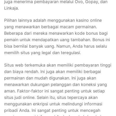
juga menerima pembayaran melalui Ovo, Gopay, dan
Linkaja.
Pilihan lainnya adalah menggunakan kasino online
yang menawarkan berbagai macam permainan.
Beberapa dari mereka menawarkan kode bonus bagi
pemain untuk mendapatkan uang tambahan.
Bonus ini
bisa bernilai banyak uang.
Namun, Anda harus selalu
memilih situs yang legal dan teregulasi.
Situs web terkemuka akan memiliki pembayaran tinggi
dan biaya rendah. Ini juga akan memiliki berbagai
permainan dan mudah digunakan. Ini juga akan
menawarkan dukungan pelanggan dan koneksi yang
aman. Faktor-faktor ini sangat penting untuk setiap
situs judi online. Selain itu, situs tepercaya akan
menggunakan enkripsi untuk melindungi informasi
pribadi Anda. Ini sangat penting untuk mencegah