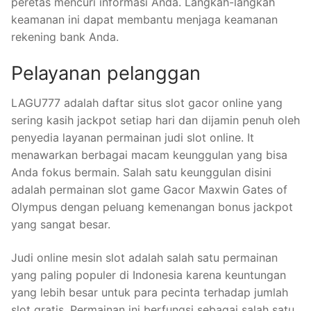
peretas mencuri informasi Anda. Langkah-langkah
keamanan ini dapat membantu menjaga keamanan
rekening bank Anda.
Pelayanan pelanggan
LAGU777 adalah daftar situs slot gacor online yang
sering kasih jackpot setiap hari dan dijamin penuh oleh
penyedia layanan permainan judi slot online. It
menawarkan berbagai macam keunggulan yang bisa
Anda fokus bermain. Salah satu keunggulan disini
adalah permainan slot game Gacor Maxwin Gates of
Olympus dengan peluang kemenangan bonus jackpot
yang sangat besar.
Judi online mesin slot adalah salah satu permainan
yang paling populer di Indonesia karena keuntungan
yang lebih besar untuk para pecinta terhadap jumlah
slot gratis. Permainan ini berfungsi sebagai salah satu