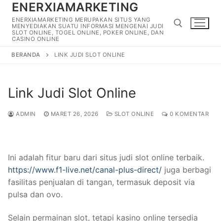
ENERXIAMARKETING
Lompat
ke
ENERXIAMARKETING MERUPAKAN SITUS YANG
MENYEDIAKAN SUATU INFORMASI MENGENAI JUDI
konten
SLOT ONLINE, TOGEL ONLINE, POKER ONLINE, DAN
CASINO ONLINE
BERANDA
LINK JUDI SLOT ONLINE
Cari:
Link Judi Slot Online
ADMIN
MARET 26, 2026
SLOT ONLINE
0 KOMENTAR
Ini adalah fitur baru dari situs judi slot online terbaik.
https://www.f1-live.net/canal-plus-direct/
juga berbagi
fasilitas penjualan di tangan, termasuk deposit via
pulsa dan ovo.
Selain permainan slot, tetapi kasino online tersedia