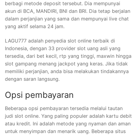
berbagi metode deposit tersebut. Dia mempunyai
akun di BCA, MANDIRI, BNI dan BRI. Dia tetap berjalan
dalam perjanjian yang sama dan mempunyai live chat
yang aktif selama 24 jam.
LAGU777 adalah penyedia slot online terbaik di
Indonesia, dengan 33 provider slot uang asli yang
tersedia, dari bet kecil, rtp yang tinggi, maxwin hingga
slot gampang menang jackpot yang keras. Jika tidak
memiliki perjanjian, anda bisa melakukan tindakannya
dengan saran langsung.
Opsi pembayaran
Beberapa opsi pembayaran tersedia melalui tautan
judi slot online.
Yang paling populer adalah kartu debit
atau kredit.
Ini adalah metode yang nyaman dan aman
untuk menyimpan dan menarik uang.
Beberapa situs