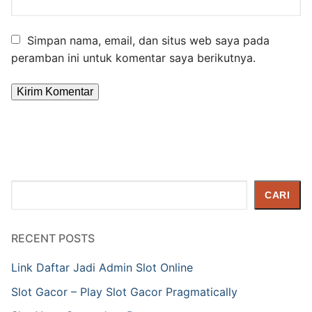
Simpan nama, email, dan situs web saya pada
peramban ini untuk komentar saya berikutnya.
Cari
CARI
RECENT POSTS
Link Daftar Jadi Admin Slot Online
Slot Gacor – Play Slot Gacor Pragmatically