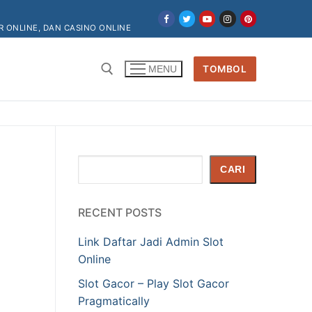
 ONLINE, DAN CASINO ONLINE
TOMBOL
MENU
Cari
CARI
RECENT POSTS
Link Daftar Jadi Admin Slot
Online
Slot Gacor – Play Slot Gacor
Pragmatically