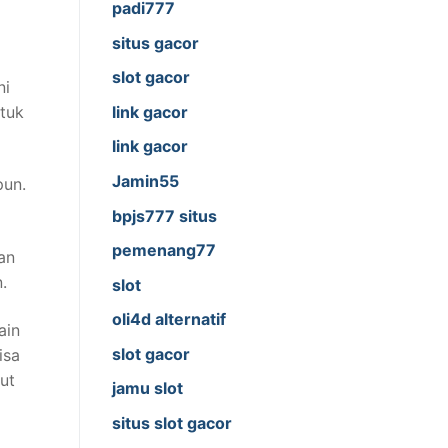
padi777
situs gacor
slot gacor
ni
link gacor
tuk
link gacor
Jamin55
pun.
bpjs777 situs
pemenang77
an
.
slot
oli4d alternatif
ain
slot gacor
isa
ut
jamu slot
situs slot gacor