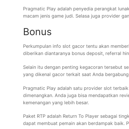
Pragmatic Play adalah penyedia perangkat lunak 
macam jenis game judi. Selasa juga provider game
Bonus
Perkumpulan info slot gacor tentu akan member
diberikan diantaranya bonus deposit, referral hi
Selain itu dengan penting kegacoran tersebut
yang dikenal gacor terkait saat Anda bergabung 
Pragmatic Play adalah satu provider slot terb
dimenangkan. Anda juga bisa mendapatkan review
kemenangan yang lebih besar.
Paket RTP adalah Return To Player sebagai ting
dapat membuat pemain akan berdampak baik. Pa