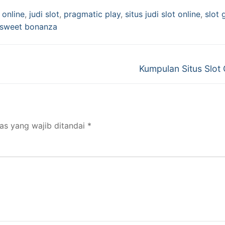
 online
,
judi slot
,
pragmatic play
,
situs judi slot online
,
slot 
sweet bonanza
Next
Kumpulan Situs Slot
post:
as yang wajib ditandai
*