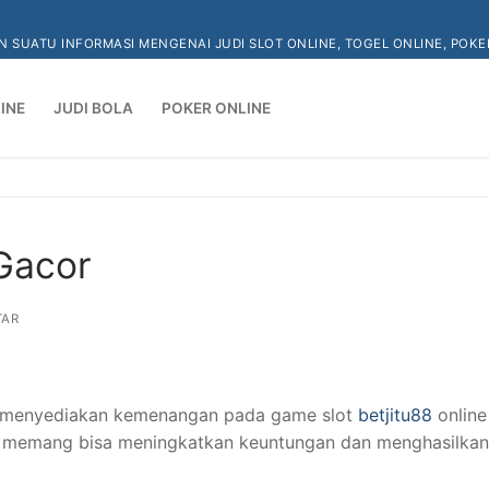
SUATU INFORMASI MENGENAI JUDI SLOT ONLINE, TOGEL ONLINE, POKER
INE
JUDI BOLA
POKER ONLINE
Cari:
 Gacor
TAR
an menyediakan kemenangan pada game slot
betjitu88
online
or memang bisa meningkatkan keuntungan dan menghasilkan