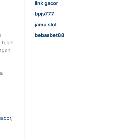
link gacor
bpjs777
jamu slot
g
bebasbet88
 telah
 agen
ga
gacor
,