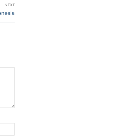
NEXT
onesia