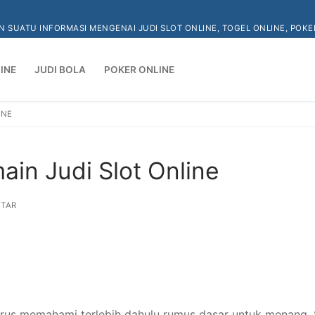
SUATU INFORMASI MENGENAI JUDI SLOT ONLINE, TOGEL ONLINE, POKER
INE
JUDI BOLA
POKER ONLINE
INE
Cari:
ain Judi Slot Online
TAR
harus memahami terlebih dahulu rumus dasar untuk menang. 