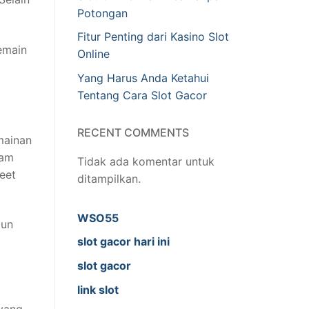
Potongan
Fitur Penting dari Kasino Slot
emain
Online
Yang Harus Anda Ketahui
Tentang Cara Slot Gacor
RECENT COMMENTS
mainan
gam
Tidak ada komentar untuk
eet
ditampilkan.
WSO55
pun
slot gacor hari ini
slot gacor
link slot
 yang