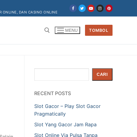
 ONLINE, DAN CASINO ONLINE
TOMBOL
MENU
Cari
CARI
RECENT POSTS
Slot Gacor – Play Slot Gacor
Pragmatically
Slot Yang Gacor Jam Rapa
Slot Online Via Pulsa Tanpa
Selain