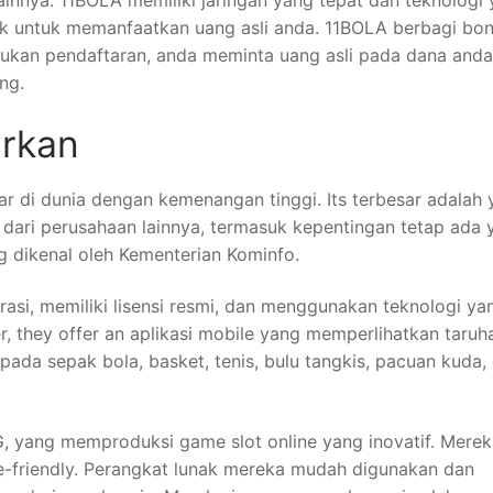
ik untuk memanfaatkan uang asli anda. 11BOLA berbagi bo
akukan pendaftaran, anda meminta uang asli pada dana and
ng.
arkan
sar di dunia dengan kemenangan tinggi. Its terbesar adalah
 dari perusahaan lainnya, termasuk kepentingan tetap ada 
ng dikenal oleh Kementerian Kominfo.
rasi, memiliki lisensi resmi, dan menggunakan teknologi ya
, they offer an aplikasi mobile yang memperlihatkan taruh
pada sepak bola, basket, tenis, bulu tangkis, pacuan kuda,
G, yang memproduksi game slot online yang inovatif. Merek
friendly. Perangkat lunak mereka mudah digunakan dan