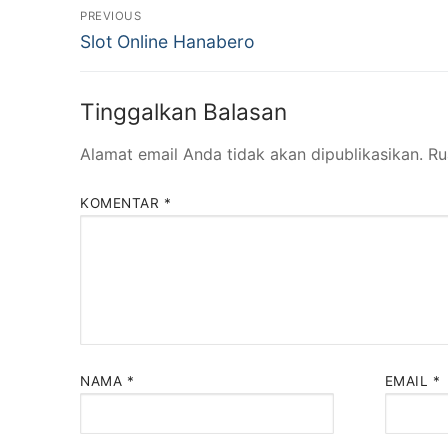
Navigasi
PREVIOUS
Previous
pos
Slot Online Hanabero
post:
Tinggalkan Balasan
Alamat email Anda tidak akan dipublikasikan.
Ru
KOMENTAR
*
NAMA
*
EMAIL
*