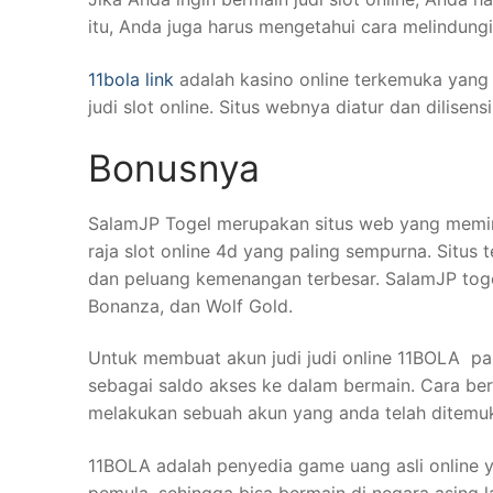
itu, Anda juga harus mengetahui cara melindun
11bola link
adalah kasino online terkemuka yang
judi slot online. Situs webnya diatur dan dilise
Bonusnya
SalamJP Togel merupakan situs web yang memi
raja slot online 4d yang paling sempurna. Situ
dan peluang kemenangan terbesar. SalamJP togel
Bonanza, dan Wolf Gold.
Untuk membuat akun judi judi online 11BOLA pas
sebagai saldo akses ke dalam bermain. Cara ber
melakukan sebuah akun yang anda telah ditemukan
11BOLA adalah penyedia game uang asli onlin
pemula, sehingga bisa bermain di negara asing l