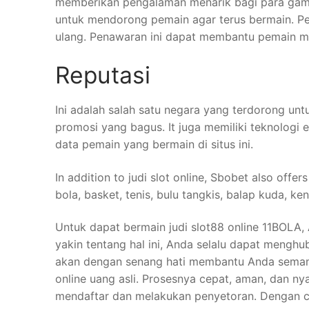
memberikan pengalaman menarik bagi para game
untuk mendorong pemain agar terus bermain. Pen
ulang. Penawaran ini dapat membantu pemain 
Reputasi
Ini adalah salah satu negara yang terdorong unt
promosi yang bagus. It juga memiliki teknologi
data pemain yang bermain di situs ini.
In addition to judi slot online, Sbobet also of
bola, basket, tenis, bulu tangkis, balap kuda, ke
Untuk dapat bermain judi slot88 online 11BOLA, 
yakin tentang hal ini, Anda selalu dapat meng
akan dengan senang hati membantu Anda semampu
online uang asli. Prosesnya cepat, aman, dan 
mendaftar dan melakukan penyetoran. Dengan ca