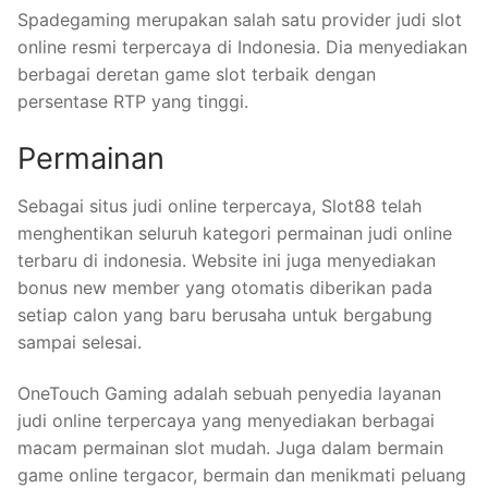
Spadegaming merupakan salah satu provider judi slot
online resmi terpercaya di Indonesia. Dia menyediakan
berbagai deretan game slot terbaik dengan
persentase RTP yang tinggi.
Permainan
Sebagai situs judi online terpercaya, Slot88 telah
menghentikan seluruh kategori permainan judi online
terbaru di indonesia. Website ini juga menyediakan
bonus new member yang otomatis diberikan pada
setiap calon yang baru berusaha untuk bergabung
sampai selesai.
OneTouch Gaming adalah sebuah penyedia layanan
judi online terpercaya yang menyediakan berbagai
macam permainan slot mudah. Juga dalam bermain
game online tergacor, bermain dan menikmati peluang