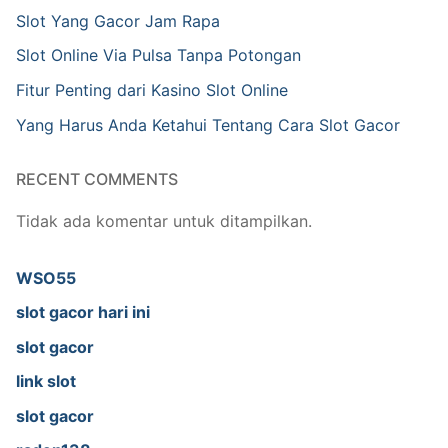
Slot Yang Gacor Jam Rapa
Slot Online Via Pulsa Tanpa Potongan
Fitur Penting dari Kasino Slot Online
Yang Harus Anda Ketahui Tentang Cara Slot Gacor
RECENT COMMENTS
Tidak ada komentar untuk ditampilkan.
WSO55
slot gacor hari ini
slot gacor
link slot
slot gacor