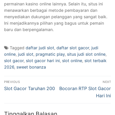
permainan kasino online lainnya. Selain itu, situs ini
menawarkan berbagai metode pembayaran dan
menyediakan dukungan pelanggan yang sangat baik.
Ini menjadikannya pilihan yang bagus untuk pemain
baru dan berpengalaman.
Tagged
daftar judi slot
,
daftar slot gacor
,
judi
online
,
judi slot
,
pragmatic play
,
situs judi slot online
,
slot gacor
,
slot gacor hari ini
,
slot online
,
slot terbaik
2026
,
sweet bonanza
Navigasi
PREVIOUS
NEXT
pos
Previous
Next
Slot Gacor Taruhan 200
Bocoran RTP Slot Gacor
post:
post:
Hari Ini
Tinggalkan Balasan