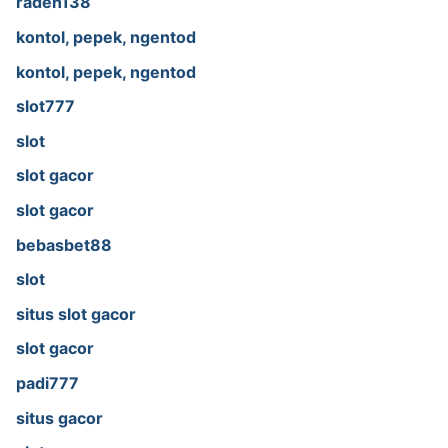
raden138
kontol, pepek, ngentod
kontol, pepek, ngentod
slot777
slot
slot gacor
slot gacor
bebasbet88
slot
situs slot gacor
slot gacor
padi777
situs gacor