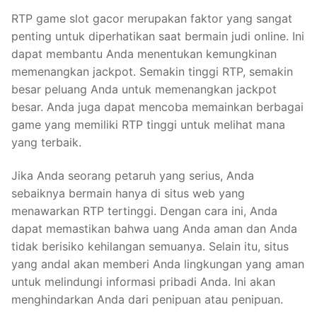
RTP game slot gacor merupakan faktor yang sangat
penting untuk diperhatikan saat bermain judi online. Ini
dapat membantu Anda menentukan kemungkinan
memenangkan jackpot. Semakin tinggi RTP, semakin
besar peluang Anda untuk memenangkan jackpot
besar. Anda juga dapat mencoba memainkan berbagai
game yang memiliki RTP tinggi untuk melihat mana
yang terbaik.
Jika Anda seorang petaruh yang serius, Anda
sebaiknya bermain hanya di situs web yang
menawarkan RTP tertinggi. Dengan cara ini, Anda
dapat memastikan bahwa uang Anda aman dan Anda
tidak berisiko kehilangan semuanya. Selain itu, situs
yang andal akan memberi Anda lingkungan yang aman
untuk melindungi informasi pribadi Anda. Ini akan
menghindarkan Anda dari penipuan atau penipuan.