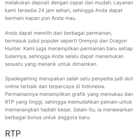
melakukan deposit dengan cepat dan mudah. Layanan
kami tersedia 24 jam sehari, sehingga Anda dapat
bermain kapan pun Anda mau.
Anda dapat memilih dari berbagai permainan,
termasuk judul populer seperti Onmyoji dan Dragon
Hunter. Kami juga menampilkan permainan baru setiap
bulannya, sehingga Anda selalu dapat menemukan
sesuatu yang menarik untuk dimainkan.
Spadegaming merupakan salah satu penyedia judi slot
online terbaik dan terpercaya di Indonesia.
Permainannya menampilkan grafik yang memukau dan
RTP yang tinggi, sehingga memudahkan pemain untuk
memenangkan hadiah besar. Selain itu, ia menawarkan
berbagai bonus untuk anggota baru.
RTP