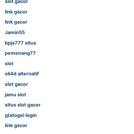
slot gacor
link gacor
link gacor
Jamin55
bpjs777 situs
pemenang77
slot
oli4d alternatif
slot gacor
jamu slot
situs slot gacor
gtatogel login
link gacor