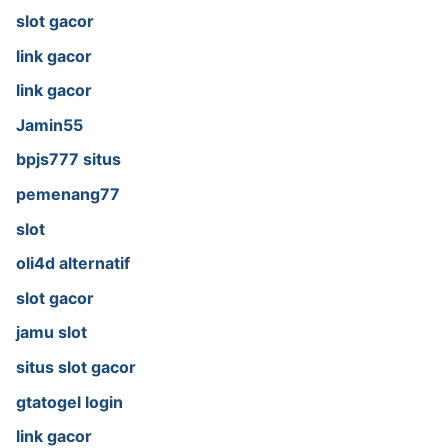
slot gacor
link gacor
link gacor
Jamin55
bpjs777 situs
pemenang77
slot
oli4d alternatif
slot gacor
jamu slot
situs slot gacor
gtatogel login
link gacor