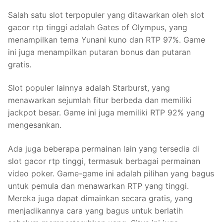
Salah satu slot terpopuler yang ditawarkan oleh slot
gacor rtp tinggi adalah Gates of Olympus, yang
menampilkan tema Yunani kuno dan RTP 97%. Game
ini juga menampilkan putaran bonus dan putaran
gratis.
Slot populer lainnya adalah Starburst, yang
menawarkan sejumlah fitur berbeda dan memiliki
jackpot besar. Game ini juga memiliki RTP 92% yang
mengesankan.
Ada juga beberapa permainan lain yang tersedia di
slot gacor rtp tinggi, termasuk berbagai permainan
video poker. Game-game ini adalah pilihan yang bagus
untuk pemula dan menawarkan RTP yang tinggi.
Mereka juga dapat dimainkan secara gratis, yang
menjadikannya cara yang bagus untuk berlatih