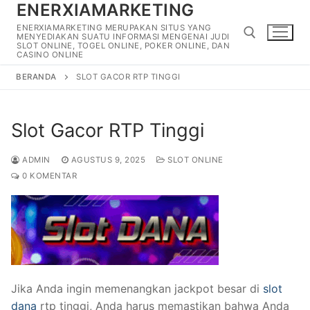
ENERXIAMARKETING
Lompat
ke
ENERXIAMARKETING MERUPAKAN SITUS YANG
MENYEDIAKAN SUATU INFORMASI MENGENAI JUDI
konten
SLOT ONLINE, TOGEL ONLINE, POKER ONLINE, DAN
CASINO ONLINE
BERANDA
SLOT GACOR RTP TINGGI
Cari:
Slot Gacor RTP Tinggi
ADMIN
AGUSTUS 9, 2025
SLOT ONLINE
0 KOMENTAR
Jika Anda ingin memenangkan jackpot besar di
slot
dana
rtp tinggi, Anda harus memastikan bahwa Anda