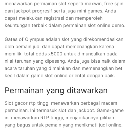
menawarkan permainan slot seperti maxwin, free spin
dan jackpot progresif serta juga mini games. Anda
dapat melakukan registrasi dan memperoleh
keuntungan terbaik dalam permainan slot online demo.
Gates of Olympus adalah slot yang direkomendasikan
oleh pemain judi dan dapat memenangkan karena
memiliki total odds x5000 untuk dimunculkan pada
nilai taruhan yang dipasang. Anda juga bisa naik dalam
acara taruhan yang dimainkan dan memenangkan bet
kecil dalam game slot online oriental dengan baik.
Permainan yang ditawarkan
Slot gacor rtp tinggi menawarkan berbagai macam
permainan. Ini termasuk slot dan jackpot. Game-game
ini menawarkan RTP tinggi, menjadikannya pilihan
yang bagus untuk pemain yang menikmati judi online.