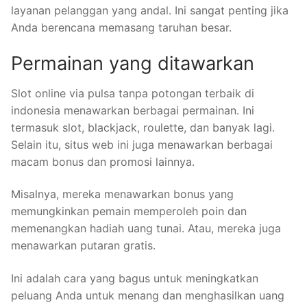
layanan pelanggan yang andal. Ini sangat penting jika
Anda berencana memasang taruhan besar.
Permainan yang ditawarkan
Slot online via pulsa tanpa potongan terbaik di
indonesia menawarkan berbagai permainan. Ini
termasuk slot, blackjack, roulette, dan banyak lagi.
Selain itu, situs web ini juga menawarkan berbagai
macam bonus dan promosi lainnya.
Misalnya, mereka menawarkan bonus yang
memungkinkan pemain memperoleh poin dan
memenangkan hadiah uang tunai. Atau, mereka juga
menawarkan putaran gratis.
Ini adalah cara yang bagus untuk meningkatkan
peluang Anda untuk menang dan menghasilkan uang