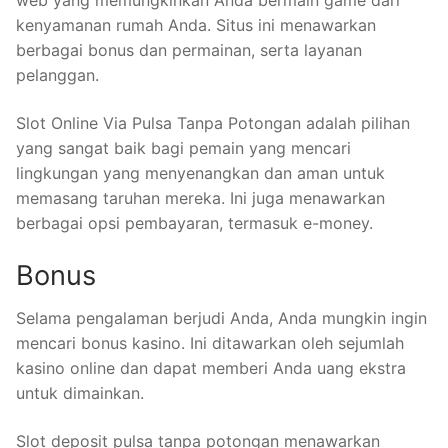
web yang memungkinkan Anda bermain game dari
kenyamanan rumah Anda. Situs ini menawarkan
berbagai bonus dan permainan, serta layanan
pelanggan.
Slot Online Via Pulsa Tanpa Potongan adalah pilihan
yang sangat baik bagi pemain yang mencari
lingkungan yang menyenangkan dan aman untuk
memasang taruhan mereka. Ini juga menawarkan
berbagai opsi pembayaran, termasuk e-money.
Bonus
Selama pengalaman berjudi Anda, Anda mungkin ingin
mencari bonus kasino. Ini ditawarkan oleh sejumlah
kasino online dan dapat memberi Anda uang ekstra
untuk dimainkan.
Slot deposit pulsa tanpa potongan menawarkan