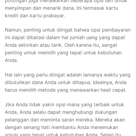
potongan juga menawarkan beberapa opsi lain untuk
menyimpan dan menarik dana. Ini termasuk kartu
kredit dan kartu prabayar.
Namun, penting untuk diingat bahwa opsi pembayaran
ini dapat dibatasi dalam hal jumlah uang yang dapat
Anda setorkan atau tarik. Oleh karena itu, sangat
penting untuk memilih yang tepat untuk kebutuhan
Anda.
Hal lain yang perlu diingat adalah lamanya waktu yang
dibutuhkan dana Anda untuk dihapus. Idealnya, Anda
harus memilih metode yang menawarkan hasil cepat.
Jika Anda tidak yakin opsi mana yang terbaik untuk
Anda, Anda selalu dapat menghubungi dukungan
pelanggan dan meminta saran mereka. Mereka akan
dengan senang hati membantu Anda menemukan
solusi yang tepat untuk kebutuhan Anda. Selain itu,