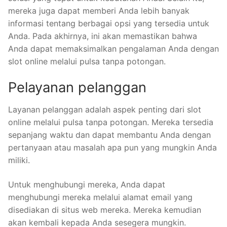
mereka juga dapat memberi Anda lebih banyak
informasi tentang berbagai opsi yang tersedia untuk
Anda. Pada akhirnya, ini akan memastikan bahwa
Anda dapat memaksimalkan pengalaman Anda dengan
slot online melalui pulsa tanpa potongan.
Pelayanan pelanggan
Layanan pelanggan adalah aspek penting dari slot
online melalui pulsa tanpa potongan. Mereka tersedia
sepanjang waktu dan dapat membantu Anda dengan
pertanyaan atau masalah apa pun yang mungkin Anda
miliki.
Untuk menghubungi mereka, Anda dapat
menghubungi mereka melalui alamat email yang
disediakan di situs web mereka. Mereka kemudian
akan kembali kepada Anda sesegera mungkin.