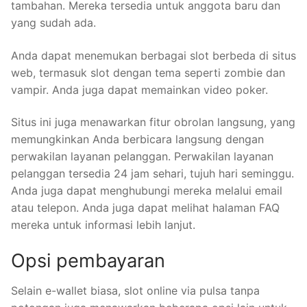
tambahan. Mereka tersedia untuk anggota baru dan
yang sudah ada.
Anda dapat menemukan berbagai slot berbeda di situs
web, termasuk slot dengan tema seperti zombie dan
vampir. Anda juga dapat memainkan video poker.
Situs ini juga menawarkan fitur obrolan langsung, yang
memungkinkan Anda berbicara langsung dengan
perwakilan layanan pelanggan. Perwakilan layanan
pelanggan tersedia 24 jam sehari, tujuh hari seminggu.
Anda juga dapat menghubungi mereka melalui email
atau telepon. Anda juga dapat melihat halaman FAQ
mereka untuk informasi lebih lanjut.
Opsi pembayaran
Selain e-wallet biasa, slot online via pulsa tanpa