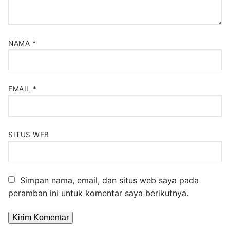
NAMA
*
EMAIL
*
SITUS WEB
Simpan nama, email, dan situs web saya pada
peramban ini untuk komentar saya berikutnya.