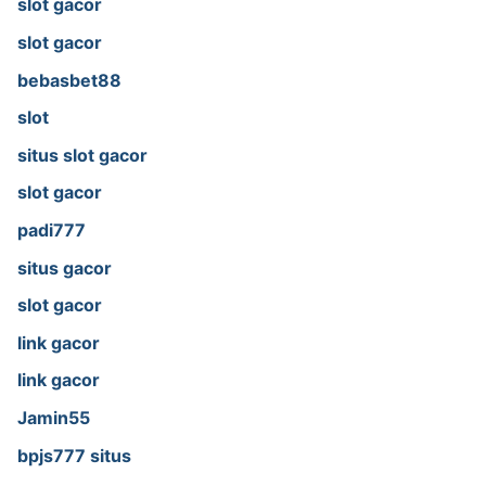
slot gacor
slot gacor
bebasbet88
slot
situs slot gacor
slot gacor
padi777
situs gacor
slot gacor
link gacor
link gacor
Jamin55
bpjs777 situs