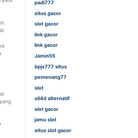
nyata
padi777
situs gacor
t.
slot gacor
at
link gacor
link gacor
pa
n
Jamin55
bpjs777 situs
pemenang77
slot
ai
oli4d alternatif
 yang
slot gacor
jamu slot
a
situs slot gacor