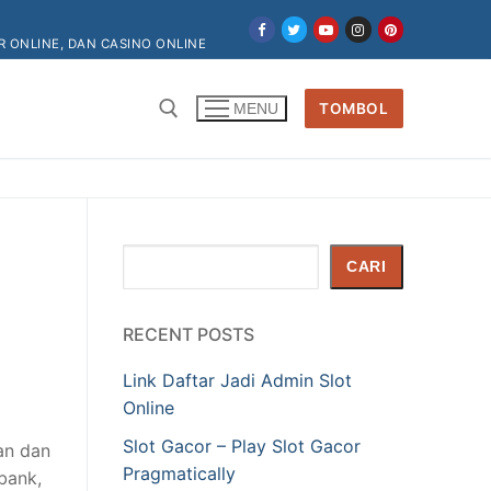
 ONLINE, DAN CASINO ONLINE
TOMBOL
MENU
Cari
CARI
RECENT POSTS
Link Daftar Jadi Admin Slot
Online
Slot Gacor – Play Slot Gacor
an dan
Pragmatically
bank,