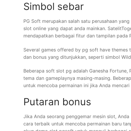
Simbol sebar
PG Soft merupakan salah satu perusahaan yang 
slot online yang dapat anda mainkan. SatelitTog
mendapatkan berbagai fitur dan tampilan pada 
Several games offered by pg soft have themes tha
dan bonus yang ditunjukkan, seperti simbol Wild, 
Beberapa soft slot pg adalah Ganesha Fortune, 
tema dan gameplaynya masing-masing. Beberapa
untuk mencoba permainan ini jika Anda mencari 
Putaran bonus
Jika Anda seorang penggemar mesin slot, Anda pa
cara terbaik untuk mencoba permainan baru t