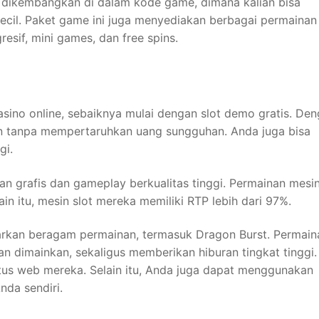
h dikembangkan di dalam kode game, dimana kalian bisa
cil. Paket game ini juga menyediakan berbagai permainan
esif, mini games, dan free spins.
sino online, sebaiknya mulai dengan slot demo gratis. De
an tanpa mempertaruhkan uang sungguhan. Anda juga bisa
gi.
 grafis dan gameplay berkualitas tinggi. Permainan mesin
in itu, mesin slot mereka memiliki RTP lebih dari 97%.
arkan beragam permainan, termasuk Dragon Burst. Permain
n dimainkan, sekaligus memberikan hiburan tingkat tinggi
itus web mereka. Selain itu, Anda juga dapat menggunakan
da sendiri.