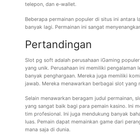
telepon, dan e-wallet.
Beberapa permainan populer di situs ini antara 
banyak lagi. Permainan ini sangat menyenangka
Pertandingan
Slot pg soft adalah perusahaan iGaming popul
yang unik. Perusahaan ini memiliki pengalaman l
banyak penghargaan. Mereka juga memiliki kom
jawab. Mereka menawarkan berbagai slot yang me
Selain menawarkan beragam judul permainan, slot
yang sangat baik bagi para pemain kasino. Ini
tim profesional. Ini juga mendukung banyak baha
luas. Pemain dapat memainkan game dari peran
mana saja di dunia.