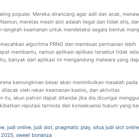
paling populer. Mereka dirancang agar adil dan acak, mena
mun, meretas mesin slot adalah ilegal dan tidak etis, da
ah-langkah keamanan untuk mendeteksi segala bentuk manip
memecahkan algoritma PRNG dan membuat permainan lebih
apat membantu, namun aplikasi-aplikasi tersebut tidak sela
n itu, banyak dari aplikasi ini mengandung malware yang dap
 karena kemungkinan besar akan menimbulkan masalah pada
 dilacak oleh rekan keamanan kasino, dan aktivitas
 itu, akun patron dapat ditandai jika dia dicurigai mengg
akibatkan reputasi ternoda dan konsekuensi hukum yang ber
me
,
judi online
,
judi slot
,
pragmatic play
,
situs judi slot onlin
k 2025
,
sweet bonanza