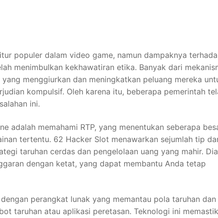
i fitur populer dalam video game, namun dampaknya terhad
lah menimbulkan kekhawatiran etika. Banyak dari mekanism
h yang menggiurkan dan meningkatkan peluang mereka unt
udian kompulsif. Oleh karena itu, beberapa pemerintah te
alahan ini.
nline adalah memahami RTP, yang menentukan seberapa bes
nan tertentu. 62 Hacker Slot menawarkan sejumlah tip dan
tegi taruhan cerdas dan pengelolaan uang yang mahir. Dia
garan dengan ketat, yang dapat membantu Anda tetap
i dengan perangkat lunak yang memantau pola taruhan dan
t taruhan atau aplikasi peretasan. Teknologi ini memasti