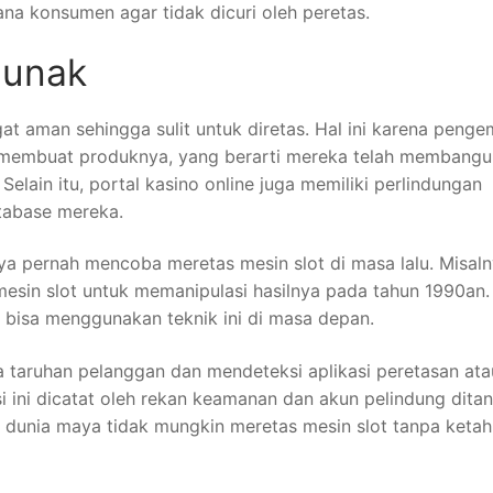
ana konsumen agar tidak dicuri oleh peretas.
lunak
at aman sehingga sulit untuk diretas. Hal ini karena peng
membuat produknya, yang berarti mereka telah membangu
elain itu, portal kasino online juga memiliki perlindungan
tabase mereka.
a pernah mencoba meretas mesin slot di masa lalu. Misaln
sin slot untuk memanipulasi hasilnya pada tahun 1990an.
 bisa menggunakan teknik ini di masa depan.
a taruhan pelanggan dan mendeteksi aplikasi peretasan ata
 ini dicatat oleh rekan keamanan dan akun pelindung ditan
ir dunia maya tidak mungkin meretas mesin slot tanpa ketah