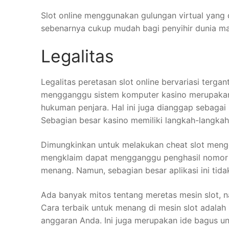
Slot online menggunakan gulungan virtual yang 
sebenarnya cukup mudah bagi penyihir dunia m
Legalitas
Legalitas peretasan slot online bervariasi terg
mengganggu sistem komputer kasino merupakan 
hukuman penjara. Hal ini juga dianggap sebaga
Sebagian besar kasino memiliki langkah-langka
Dimungkinkan untuk melakukan cheat slot menggun
mengklaim dapat mengganggu penghasil nomor 
menang. Namun, sebagian besar aplikasi ini ti
Ada banyak mitos tentang meretas mesin slot, 
Cara terbaik untuk menang di mesin slot adala
anggaran Anda. Ini juga merupakan ide bagus u