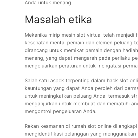
Anda untuk menang.
Masalah etika
Mekanika mirip mesin slot virtual telah menjad
kesehatan mental pemain dan elemen peluang te
dirancang untuk memikat pemain dengan hadia
menang, yang dapat mengarah pada perilaku perj
mengeluarkan peraturan untuk mengatasi permas
Salah satu aspek terpenting dalam hack slot o
keuntungan yang dapat Anda peroleh dari permai
untuk meningkatkan peluang Anda, termasuk stra
menganjurkan untuk membuat dan mematuhi ang
mengontrol pengeluaran Anda.
Rekan keamanan di rumah slot online dilengkap
mengidentifikasi pelanggan yang menggunakan bo