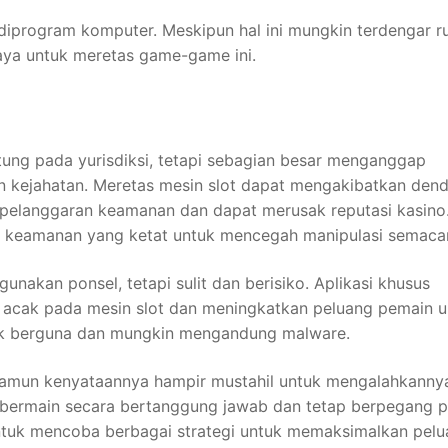
diprogram komputer. Meskipun hal ini mungkin terdengar ru
aya untuk meretas game-game ini.
antung pada yurisdiksi, tetapi sebagian besar menganggap
kejahatan. Meretas mesin slot dapat mengakibatkan den
i pelanggaran keamanan dan dapat merusak reputasi kasino
h keamanan yang ketat untuk mencegah manipulasi semacam
akan ponsel, tetapi sulit dan berisiko. Aplikasi khusus
acak pada mesin slot dan meningkatkan peluang pemain u
dak berguna dan mungkin mengandung malware.
namun kenyataannya hampir mustahil untuk mengalahkanny
h bermain secara bertanggung jawab dan tetap berpegang 
ntuk mencoba berbagai strategi untuk memaksimalkan pel