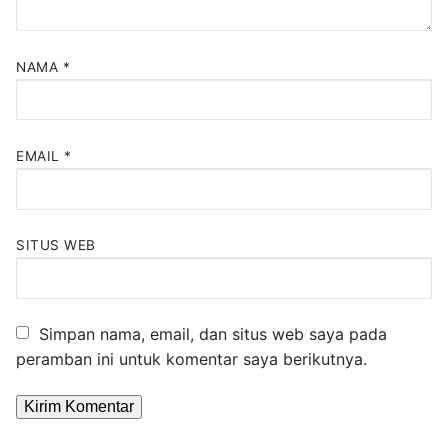
NAMA
*
EMAIL
*
SITUS WEB
Simpan nama, email, dan situs web saya pada
peramban ini untuk komentar saya berikutnya.