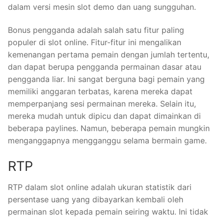
dalam versi mesin slot demo dan uang sungguhan.
Bonus pengganda adalah salah satu fitur paling
populer di slot online. Fitur-fitur ini mengalikan
kemenangan pertama pemain dengan jumlah tertentu,
dan dapat berupa pengganda permainan dasar atau
pengganda liar. Ini sangat berguna bagi pemain yang
memiliki anggaran terbatas, karena mereka dapat
memperpanjang sesi permainan mereka. Selain itu,
mereka mudah untuk dipicu dan dapat dimainkan di
beberapa paylines. Namun, beberapa pemain mungkin
menganggapnya mengganggu selama bermain game.
RTP
RTP dalam slot online adalah ukuran statistik dari
persentase uang yang dibayarkan kembali oleh
permainan slot kepada pemain seiring waktu. Ini tidak