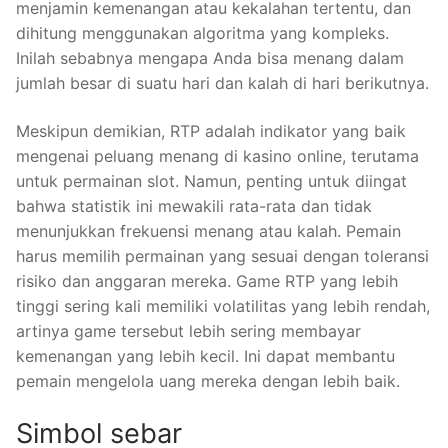
menjamin kemenangan atau kekalahan tertentu, dan
dihitung menggunakan algoritma yang kompleks.
Inilah sebabnya mengapa Anda bisa menang dalam
jumlah besar di suatu hari dan kalah di hari berikutnya.
Meskipun demikian, RTP adalah indikator yang baik
mengenai peluang menang di kasino online, terutama
untuk permainan slot. Namun, penting untuk diingat
bahwa statistik ini mewakili rata-rata dan tidak
menunjukkan frekuensi menang atau kalah. Pemain
harus memilih permainan yang sesuai dengan toleransi
risiko dan anggaran mereka. Game RTP yang lebih
tinggi sering kali memiliki volatilitas yang lebih rendah,
artinya game tersebut lebih sering membayar
kemenangan yang lebih kecil. Ini dapat membantu
pemain mengelola uang mereka dengan lebih baik.
Simbol sebar