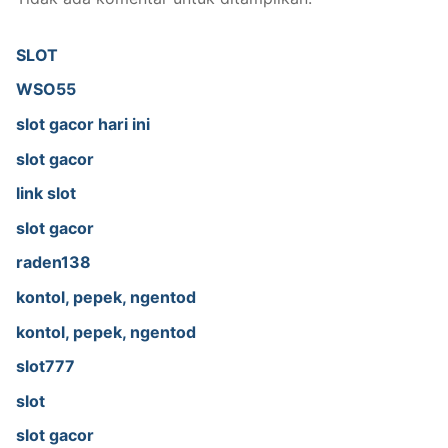
SLOT
WSO55
slot gacor hari ini
slot gacor
link slot
slot gacor
raden138
kontol, pepek, ngentod
kontol, pepek, ngentod
slot777
slot
slot gacor