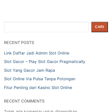
Cari
CARI
RECENT POSTS
Link Daftar Jadi Admin Slot Online
Slot Gacor – Play Slot Gacor Pragmatically
Slot Yang Gacor Jam Rapa
Slot Online Via Pulsa Tanpa Potongan
Fitur Penting dari Kasino Slot Online
RECENT COMMENTS
Tidak ada komentar untuk ditampilkan.