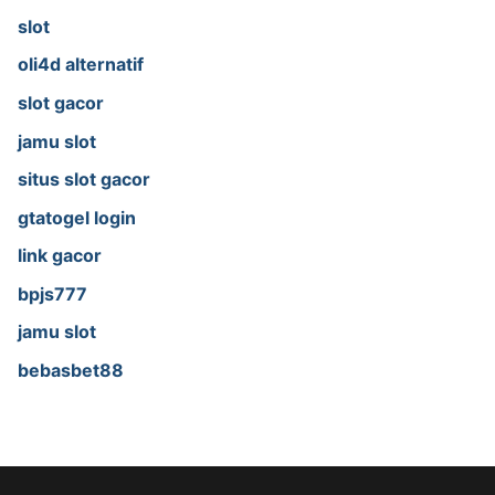
slot
oli4d alternatif
slot gacor
jamu slot
situs slot gacor
gtatogel login
link gacor
bpjs777
jamu slot
bebasbet88