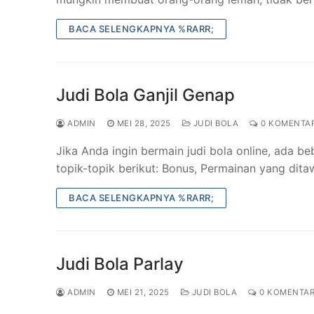
BACA SELENGKAPNYA %RARR;
Judi Bola Ganjil Genap
ADMIN
MEI 28, 2025
JUDI BOLA
0 KOMENTA
Jika Anda ingin bermain judi bola online, ada b
topik-topik berikut: Bonus, Permainan yang dit
BACA SELENGKAPNYA %RARR;
Judi Bola Parlay
ADMIN
MEI 21, 2025
JUDI BOLA
0 KOMENTA