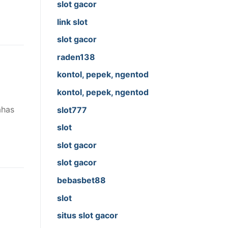
slot gacor
link slot
slot gacor
raden138
kontol, pepek, ngentod
kontol, pepek, ngentod
ahas
slot777
slot
slot gacor
slot gacor
bebasbet88
slot
situs slot gacor