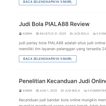
BACA SELENGKAPNYA %RARR;
Judi Bola PIALA88 Review
ADMIN
AGUSTUS 21, 2025
JUDI BOLA
0 KOM
judi parlay bola PIALA88 adalah situs judi onl
memiliki tim layanan pelanggan yang tersedia 2
BACA SELENGKAPNYA %RARR;
Penelitian Kecanduan Judi Onlin
ADMIN
JUNI 1, 2025
JUDI BOLA
0 KOMENTA
Kecanduan judi bandar bola online mungkin meny
mungkin membuat orang-orang lemah, tidak ber