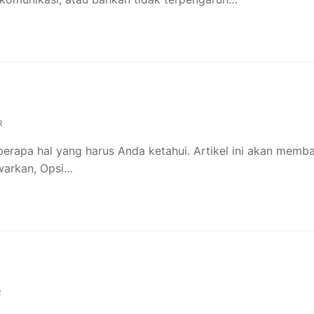
R
eberapa hal yang harus Anda ketahui. Artikel ini akan memb
awarkan, Opsi…
R