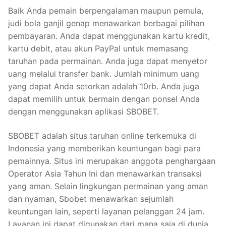
Baik Anda pemain berpengalaman maupun pemula,
judi bola ganjil genap menawarkan berbagai pilihan
pembayaran. Anda dapat menggunakan kartu kredit,
kartu debit, atau akun PayPal untuk memasang
taruhan pada permainan. Anda juga dapat menyetor
uang melalui transfer bank. Jumlah minimum uang
yang dapat Anda setorkan adalah 10rb. Anda juga
dapat memilih untuk bermain dengan ponsel Anda
dengan menggunakan aplikasi SBOBET.
SBOBET adalah situs taruhan online terkemuka di
Indonesia yang memberikan keuntungan bagi para
pemainnya. Situs ini merupakan anggota penghargaan
Operator Asia Tahun Ini dan menawarkan transaksi
yang aman. Selain lingkungan permainan yang aman
dan nyaman, Sbobet menawarkan sejumlah
keuntungan lain, seperti layanan pelanggan 24 jam.
Layanan ini dapat digunakan dari mana saja di dunia.