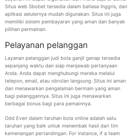
Situs web Sbobet tersedia dalam bahasa Inggris, dan
aplikasi selulernya mudah digunakan. Situs ini juga
memiliki sistem pembayaran yang aman dan banyak
pilihan permainan.
Pelayanan pelanggan
Layanan pelanggan judi bola ganjil genap tersedia
sepanjang waktu dan siap menjawab pertanyaan
Anda. Anda dapat menghubungi mereka melalui
telepon, email, atau obrolan langsung. Situs ini aman
dan menawarkan pengalaman bermain yang aman
bagi pelanggannya. Situs ini juga menawarkan
berbagai bonus bagi para pemainnya.
Odd Even dalam taruhan bola online adalah satu
taruhan yang baik untuk menembak hasil dari tim
kemenangan pertandingan. For instance, if a team