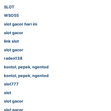
SLOT
WSO55
slot gacor hari ini
slot gacor
link slot
slot gacor
raden138
kontol, pepek, ngentod
kontol, pepek, ngentod
slot777
slot
slot gacor
slot gacor