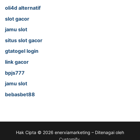
oli4d alternatif
slot gacor
jamu slot
situs slot gacor
gtatogel login
link gacor
bpjs777
jamu slot
bebasbet88
Hak Cipta © 2026 enerxiamarketing – Ditenagai oleh
Customify
.