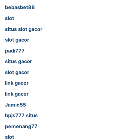
bebasbet88
slot
situs slot gacor
slot gacor
padi777
situs gacor
slot gacor
link gacor
link gacor
Jamin55
bpjs777 situs
pemenang77
slot