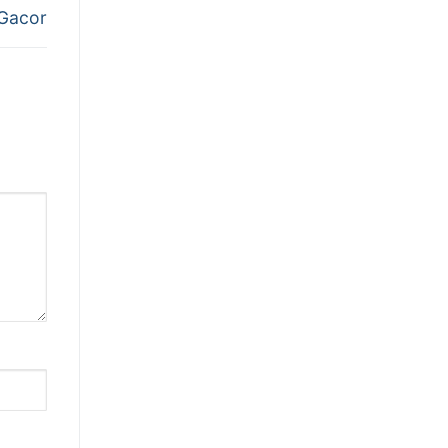
Gacor