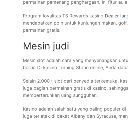
permainan pemenang penghargaan. Ini fitur aula 
Program loyalitas TS Rewards kasino
Dealer la
mendapatkan poin untuk kunjungan makan, golf
permainan gratis.
Mesin judi
Mesin slot adalah cara yang menyenangkan un
besar. Di kasino Turning Stone online, Anda da
Selain 2.000+ slot dari penyedia terkemuka, ka
juga bagian permainan gratis di kasino, sehing
mempertaruhkan uang sungguhan.
Kasino adalah salah satu yang paling populer di
juga terletak di dekat Albany dan Syracuse, me