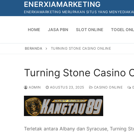
ENERXIAMARKETING
Lompat
ke
ENERXIAMARKETING MERUPAKAN SITUS YANG MENYEDIAKAN 
konten
HOME
JASA PBN
SLOT ONLINE
TOGEL ONL
BERANDA
TURNING STONE CASINO ONLINE
Turning Stone Casino 
ADMIN
AGUSTUS 23, 2025
CASINO ONLINE
0
Terletak antara Albany dan Syracuse, Turning St