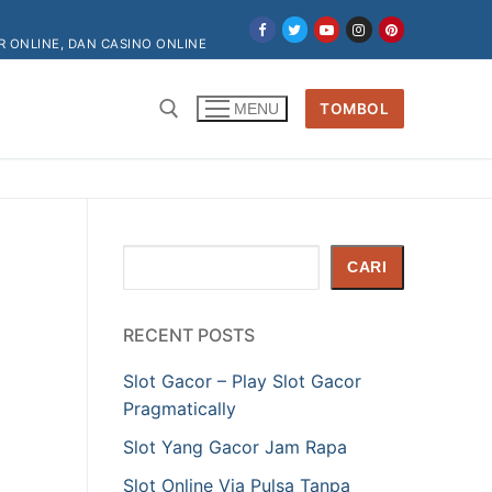
 ONLINE, DAN CASINO ONLINE
TOMBOL
MENU
Cari
CARI
RECENT POSTS
Slot Gacor – Play Slot Gacor
Pragmatically
Slot Yang Gacor Jam Rapa
Slot Online Via Pulsa Tanpa