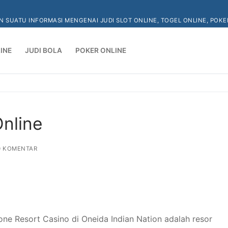
SUATU INFORMASI MENGENAI JUDI SLOT ONLINE, TOGEL ONLINE, POKER
INE
JUDI BOLA
POKER ONLINE
Cari:
Online
 KOMENTAR
one Resort Casino di Oneida Indian Nation adalah resor