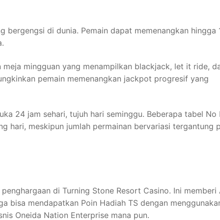
ng bergengsi di dunia. Pemain dapat memenangkan hingga 
.
meja mingguan yang menampilkan blackjack, let it ride, da
emungkinkan pemain memenangkan jackpot progresif yang
ka 24 jam sehari, tujuh hari seminggu. Beberapa tabel No 
ang hari, meskipun jumlah permainan bervariasi tergantung 
penghargaan di Turning Stone Resort Casino. Ini memberi
juga bisa mendapatkan Poin Hadiah TS dengan menggunaka
snis Oneida Nation Enterprise mana pun.