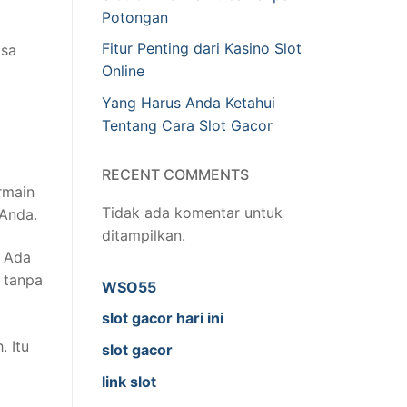
Potongan
Fitur Penting dari Kasino Slot
isa
Online
Yang Harus Anda Ketahui
Tentang Cara Slot Gacor
RECENT COMMENTS
rmain
Tidak ada komentar untuk
 Anda.
ditampilkan.
. Ada
 tanpa
WSO55
slot gacor hari ini
. Itu
slot gacor
link slot