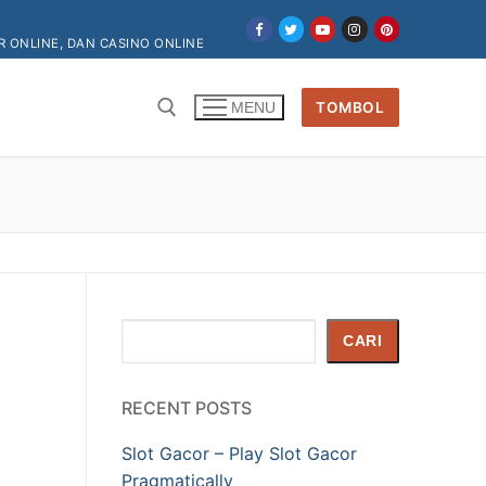
 ONLINE, DAN CASINO ONLINE
TOMBOL
MENU
Cari
CARI
RECENT POSTS
Slot Gacor – Play Slot Gacor
Pragmatically