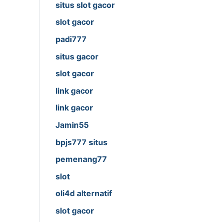
situs slot gacor
slot gacor
padi777
situs gacor
slot gacor
link gacor
link gacor
Jamin55
bpjs777 situs
pemenang77
slot
oli4d alternatif
slot gacor