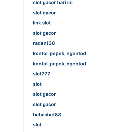
slot gacor hari ini
slot gacor
link slot
slot gacor
raden138
kontol, pepek, ngentod
kontol, pepek, ngentod
slot777
slot
slot gacor
slot gacor
bebasbet88
slot