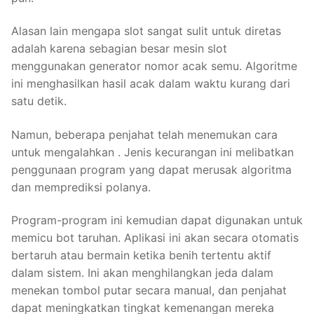
Alasan lain mengapa slot sangat sulit untuk diretas
adalah karena sebagian besar mesin slot
menggunakan generator nomor acak semu. Algoritme
ini menghasilkan hasil acak dalam waktu kurang dari
satu detik.
Namun, beberapa penjahat telah menemukan cara
untuk mengalahkan . Jenis kecurangan ini melibatkan
penggunaan program yang dapat merusak algoritma
dan memprediksi polanya.
Program-program ini kemudian dapat digunakan untuk
memicu bot taruhan. Aplikasi ini akan secara otomatis
bertaruh atau bermain ketika benih tertentu aktif
dalam sistem. Ini akan menghilangkan jeda dalam
menekan tombol putar secara manual, dan penjahat
dapat meningkatkan tingkat kemenangan mereka