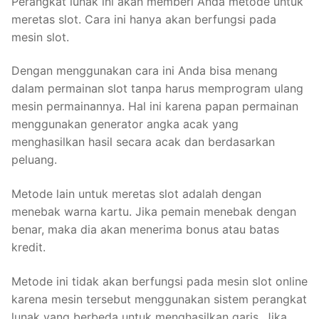
Perangkat lunak ini akan memberi Anda metode untuk
meretas slot. Cara ini hanya akan berfungsi pada
mesin slot.
Dengan menggunakan cara ini Anda bisa menang
dalam permainan slot tanpa harus memprogram ulang
mesin permainannya. Hal ini karena papan permainan
menggunakan generator angka acak yang
menghasilkan hasil secara acak dan berdasarkan
peluang.
Metode lain untuk meretas slot adalah dengan
menebak warna kartu. Jika pemain menebak dengan
benar, maka dia akan menerima bonus atau batas
kredit.
Metode ini tidak akan berfungsi pada mesin slot online
karena mesin tersebut menggunakan sistem perangkat
lunak yang berbeda untuk menghasilkan garis. Jika