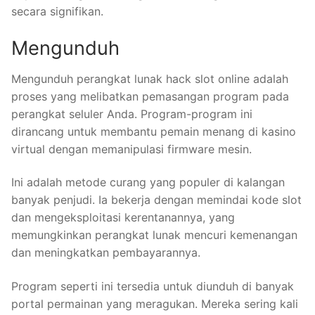
secara signifikan.
Mengunduh
Mengunduh perangkat lunak hack slot online adalah
proses yang melibatkan pemasangan program pada
perangkat seluler Anda. Program-program ini
dirancang untuk membantu pemain menang di kasino
virtual dengan memanipulasi firmware mesin.
Ini adalah metode curang yang populer di kalangan
banyak penjudi. Ia bekerja dengan memindai kode slot
dan mengeksploitasi kerentanannya, yang
memungkinkan perangkat lunak mencuri kemenangan
dan meningkatkan pembayarannya.
Program seperti ini tersedia untuk diunduh di banyak
portal permainan yang meragukan. Mereka sering kali