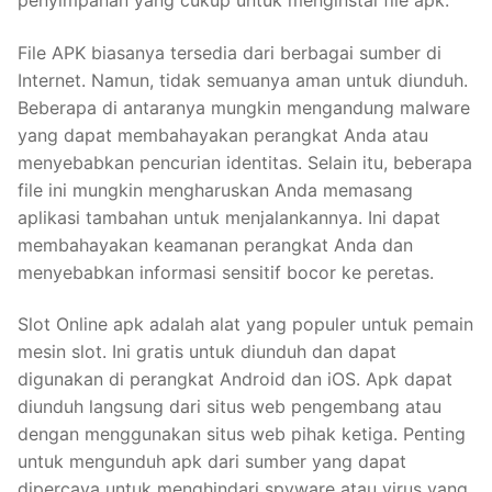
penyimpanan yang cukup untuk menginstal file apk.
File APK biasanya tersedia dari berbagai sumber di
Internet. Namun, tidak semuanya aman untuk diunduh.
Beberapa di antaranya mungkin mengandung malware
yang dapat membahayakan perangkat Anda atau
menyebabkan pencurian identitas. Selain itu, beberapa
file ini mungkin mengharuskan Anda memasang
aplikasi tambahan untuk menjalankannya. Ini dapat
membahayakan keamanan perangkat Anda dan
menyebabkan informasi sensitif bocor ke peretas.
Slot Online apk adalah alat yang populer untuk pemain
mesin slot. Ini gratis untuk diunduh dan dapat
digunakan di perangkat Android dan iOS. Apk dapat
diunduh langsung dari situs web pengembang atau
dengan menggunakan situs web pihak ketiga. Penting
untuk mengunduh apk dari sumber yang dapat
dipercaya untuk menghindari spyware atau virus yang