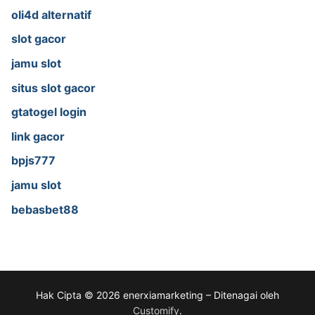
oli4d alternatif
slot gacor
jamu slot
situs slot gacor
gtatogel login
link gacor
bpjs777
jamu slot
bebasbet88
Hak Cipta © 2026 enerxiamarketing – Ditenagai oleh
Customify
.