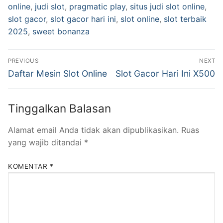
online
,
judi slot
,
pragmatic play
,
situs judi slot online
,
slot gacor
,
slot gacor hari ini
,
slot online
,
slot terbaik
2025
,
sweet bonanza
Navigasi
PREVIOUS
NEXT
pos
Previous
Next
Daftar Mesin Slot Online
Slot Gacor Hari Ini X500
post:
post:
Tinggalkan Balasan
Alamat email Anda tidak akan dipublikasikan.
Ruas
yang wajib ditandai
*
KOMENTAR
*