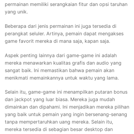
permainan memiliki serangkaian fitur dan opsi taruhan
yang unik.
Beberapa dari jenis permainan ini juga tersedia di
perangkat seluler. Artinya, pemain dapat mengakses
game favorit mereka di mana saja, kapan saja.
Aspek penting lainnya dari game-game ini adalah
mereka menawarkan kualitas grafis dan audio yang
sangat baik. Ini memastikan bahwa pemain akan
menikmati memainkannya untuk waktu yang lama.
Selain itu, game-game ini menampilkan putaran bonus
dan jackpot yang luar biasa. Mereka juga mudah
dimainkan dan dipahami. Ini menjadikan mereka pilihan
yang baik untuk pemain yang ingin bersenang-senang
tanpa mempertaruhkan uang mereka. Selain itu,
mereka tersedia di sebagian besar desktop dan