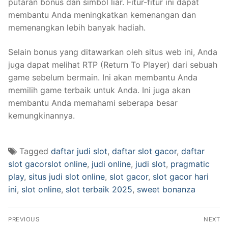
putaran bonus dan simbol liar. Fitur-fitur ini dapat
membantu Anda meningkatkan kemenangan dan
memenangkan lebih banyak hadiah.
Selain bonus yang ditawarkan oleh situs web ini, Anda
juga dapat melihat RTP (Return To Player) dari sebuah
game sebelum bermain. Ini akan membantu Anda
memilih game terbaik untuk Anda. Ini juga akan
membantu Anda memahami seberapa besar
kemungkinannya.
Tagged
daftar judi slot
,
daftar slot gacor
,
daftar
slot gacorslot online
,
judi online
,
judi slot
,
pragmatic
play
,
situs judi slot online
,
slot gacor
,
slot gacor hari
ini
,
slot online
,
slot terbaik 2025
,
sweet bonanza
Navigasi
PREVIOUS
NEXT